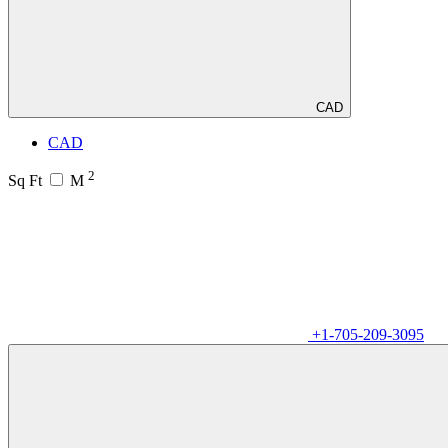
CAD
CAD
2
Sq Ft
M
+1-705-209-3095