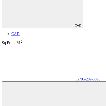
CAD
CAD
2
Sq Ft
M
+1-705-209-3095